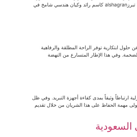
مجرد كونه رفاهية عابرة، بل هو ركيزة أساسية وجوهرية لضمان استدامة المباني وصحة وراحة شاغليها على المدى الطويل. تبرزalshagran كاسم رائد وكيان هندسي شامخ في
عن حلول ابتكارية توفر الراحة المطلقة والرفاهية
ل المنشآت الضخمة. وفي هذا الإطار المتسارع من النهضة
ة ارتباطاً وثيقاً بمدى كفاءة أجهزة التبريد. وفي ظل
تولى مهمة الحفاظ على هذا الشريان من خلال تقديم
 السعودية