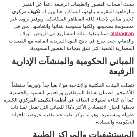
يبحث أصحاب القصور والطبقات الرفيعة دائماً عن التميز
والرفاهية المقرونة بالهدوء الساكن. هنا يبرز الـ
تكييف مركزي
كخيار مثالي لإخفاء كافة المظاهر الميكانيكية وتوفير برودة غير
محسوسة بضجيجها ولكنها ملموسة بنقائها وانتعاشها. نحن في
alshagran
قمنا بتنفيذ مئات المشاريع في الرياض، تبوك،
والدمام، حيث نبرع في دمج القوة التبريدية الفائقة مع اللمسات
المعمارية الخفية التي تليق بفخامة القصور السعودية.
المباني الحكومية والمنشآت الإدارية
الرفيعة
تتطلب البيئات المكتبية والإنتاجية هواءً نقياً جداً وتوزيعاً منتظماً
للأكسجين لضمان نشاط الموظفين وراحتهم النفسية والجسدية.
كما أن كفاءة استهلاك الطاقة في
أنظمة التكييف المركزي
الكبيرة
تجعلها الخيار الاقتصادي الأكثر ذكاءً للمباني التي تعمل لساعات
طويلة ومستمرة، وهو ما نركز عليه عند تقديم عروضنا للجهات
الحكومية والسيادية.
المستشفيات والمراكز الطبية