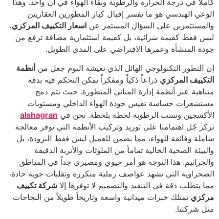
كاملاً في درجة الحرارة والرطوبة ونقاء الهواء في آن واحد. وهذا
الوعي الهندسي هو ما يفسر إقبال كبار المطورين العقاريين
والمستثمرين على السؤال المستمر عن
اسعار التكييف المركزي
،
ليس فقط كقيمة شرائية، بل كقيمة استثمارية مضافة ترفع من
جودة المنشأة وعمرها الافتراضي على المدى الطويل.
إن التطور التكنولوجي الهائل الذي نعيشه اليوم جعل من
أنظمة
التكييف المركزي
ذراعاً ذكياً ومفكراً يمكن التحكم فيه بدقة
متناهية عبر أنظمة إدارة المباني المتطورة. حيث يتم دمج
مستشعرات حساسة تقيس جودة الهواء الداخلي ومستويات
الأكسجين ونسب الرطوبة لحظة بلحظة. نحن في
alshagran
نركز جُل اهتمامنا على توريد وتركيب الأنظمة التي توفر معالجة
شاملة وفائقة للهواء، مما يضمن للعميل ليس فقط البرودة، بل
والبيئة الصحية الخالية تماماً من الملوثات والأتربة الدقيقة
والجراثيم. هذا التوجه هو أمر حيوي ومصيري جداً في المناطق
الصحراوية التي تشهد عواصف رملية متكررة وتقلبات جوية حادة،
مما يتطلب دقة في التنفيذ والتصميم لا توفرها إلا
شركة تكييف
مركزي
تمتلك خبرات ميدانية واسعة وتاريخاً طويلاً من النجاحات
مثل شركتنا.