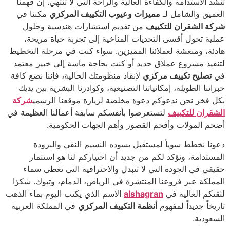
تنشد الاستدامة والكفاءة العالية والراحة التي لا تنتهي. إن فهمنا
العميق والشامل لـ
مميزات وعيوب التكييف المركزي
مكننا في
شركة الشقران للتكييف
من تقديم استشارات هندسية وحلول
عملية تحول أقسى التحديات المناخية إلى تجربة حياة مريحة،
هادئة، ومنعشة لعملائنا المميزين. سواء كنت في مرحلة التخطيط
لتنفيذ مشروع عملاق جديد أو كنت بحاجة ماسة إلى خبير معتمد
في
تصليح تكييف مركزي
لإنقاذ منظومتك الحالية، فإننا نضع كافة
خبراتنا الطويلة، إمكانياتنا التصنيعية، وكوادرنا البشرية بين يديك
بكل فخر نحن ندعوكم دعوة مخلصة لزيارة موقعنا الرسمي
شركة
الشقران للتكييف
لتستعرضوا بأنفسكم سابقة أعمالنا العظيمة في
أضخم المولات وأفخم القصور وأهم الجهات الحكومية.
دعونا نخطط سوياً لمستقبل يسوده النسيم النقي والبرودة
المستدامة، ونؤكد لكم من جديد أن اختياركم لنا هو استثمار
حقيقي في الجودة التي لا تتبدل والاحترافية التي تغطي سماء
المملكة عبر فروعنا المنتشرة في الرياض، الدمام، وتبوك. شكرًا
لثقتكم الغالية في
alshagran
الاسم الذي يكتب اليوم بماء الذهب
تاريخاً جديداً لمفهوم
أنظمة التكييف المركزي
في المملكة العربية
السعودية.