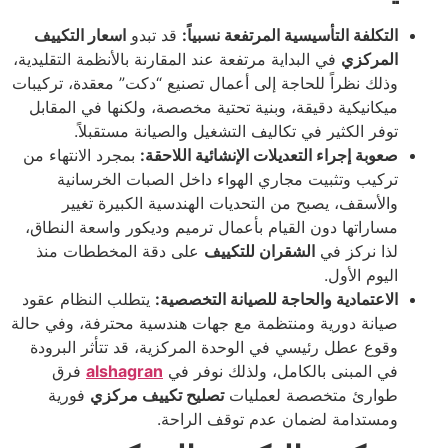
التكلفة التأسيسية المرتفعة نسبياً:
قد تبدو
اسعار التكييف
المركزي
في البداية مرتفعة عند المقارنة بالأنظمة التقليدية،
وذلك نظراً للحاجة إلى أعمال تصنيع “دكت” معقدة، تركيبات
ميكانيكية دقيقة، وبنية تحتية مخصصة، ولكنها في المقابل
توفر الكثير في تكاليف التشغيل والصيانة مستقبلاً.
صعوبة إجراء التعديلات الإنشائية اللاحقة:
بمجرد الانتهاء من
تركيب وتثبيت مجاري الهواء داخل الصبات الخرسانية
والأسقف، يصبح من التحديات الهندسية الكبيرة تغيير
مساراتها دون القيام بأعمال ترميم وديكور واسعة النطاق،
لذا نركز في
الشقران للتكييف
على دقة المخططات منذ
اليوم الأول.
الاعتمادية والحاجة للصيانة التخصصية:
يتطلب النظام عقود
صيانة دورية ومنتظمة مع جهات هندسية محترفة، وفي حالة
وقوع عطل رئيسي في الوحدة المركزية، قد تتأثر البرودة
في المبنى بالكامل، ولذلك نوفر في
alshagran
فرق
طوارئ متخصصة لعمليات
تصليح تكييف مركزي
فورية
ومستدامة لضمان عدم توقف الراحة.