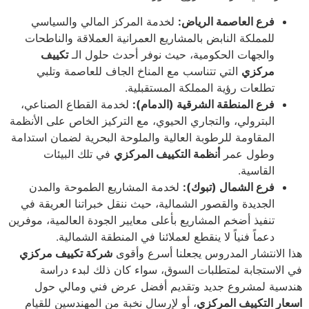
فرع العاصمة الرياض:
لخدمة المركز المالي والسياسي
للمملكة النابض بالمشاريع العمرانية العملاقة والناطحات
والجهات الحكومية، حيث نوفر أحدث حلول الـ
تكييف
مركزي
التي تتناسب مع المناخ الجاف للعاصمة وتلبي
تطلعات رؤية المملكة المستقبلية.
فرع المنطقة الشرقية (الدمام):
لخدمة القطاع الصناعي،
البترولي، والتجاري الحيوي، مع التركيز الخاص على الأنظمة
المقاومة للرطوبة العالية والملوحة البحرية لضمان استدامة
وطول عمر
أنظمة التكييف المركزي
في تلك البيئات
القاسية.
فرع الشمال (تبوك):
لخدمة المشاريع الطموحة والمدن
الجديدة والقصور الشمالية، حيث ننقل خبراتنا العريقة في
تنفيذ أضخم المشاريع بأعلى معايير الجودة العالمية، موفرين
دعماً فنياً لا ينقطع لعملائنا في المنطقة الشمالية.
هذا الانتشار المدروس يجعلنا أسرع وأقوى
شركة تكييف مركزي
في الاستجابة لمتطلبات السوق، سواء كان ذلك لبدء دراسة
هندسية لمشروع جديد وتقديم أفضل عرض فني ومالي حول
اسعار التكييف المركزي
، أو لإرسال نخبة من المهندسين للقيام