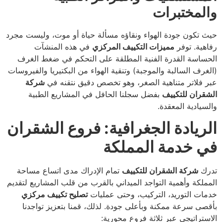
والمختبرات
حيث تكون جودة الهواء ونقاؤه مسألة حياة أو موت، وليست مجرد
رفاهية. توفر
مميزات التكييف المركزي
في هذه المنشآت
الحساسة القدرة الفنية المطلقة على التحكم في ضغط الغرف
(الغرف السالبة والموجبة) وتنقية الهواء من البكتيريا والفيروسات
عبر فلاتر متناهية الصغر، وهو تخصص دقيق نتقنه في
شركة
الشقران للتكييف
بفضل سجلنا الحافل في المشاريع الطبية
والسيادية المعقدة.
الريادة الجغرافية: فروع الشقران
في خدمة المملكة
تدرك
شركة الشقران للتكييف
تمام الإدراك مدى اتساع مساحة
المملكة وأهمية التواجد الميداني بالقرب من قلب المشاريع لتقديم
خدمات التوريد، التركيب، وحتى عمليات
تصليح تكييف مركزي
بأقصى سرعة ممكنة وبأعلى جودة. لذلك، قمنا بتعزيز تواجدنا
الاستراتيجي عبر ثلاثة فروع محورية: