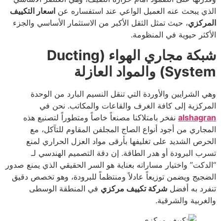
الذي يبحث عنه العميل الواعي عند استفساره عن
اسعار التكييف
المركزي
، حيث تمثل الثقل الأكبر من الاستثمار الأساسي والجزء
الأكثر حيوية في المنظومة.
شبكة مجاري الهواء (Ducting
System) والمواد العازلة
وهي الشرايين والأوردة التي تنقل النسيم البارد من الوحدة
المركزية إلى كافة الغرف والقاعات والمكاتب. نحن في
alshagran
نفخر بامتلاكنا مصنعاً خاصاً ومتطوراً لتصنيع هذه
المجاري من أجود أنواع الصاج المجلفن المقاوم للتآكل، مع
الحرص الشديد على تغليفها بأرقى مواد العزل الحراري لمنع
تسرب البرودة أو هدر الطاقة. إن دقة التصميم الهندسي لـ
“الدكت” واختيار مساراته بعناية هو السر الحقيقي الذي يمنع صدور
الضجيج ويضمن توزيعاً عادلاً ومنتظماً للبرودة، وهو تخصص دقيق
تنفرد به أفضل
شركة تكييف مركزي
في المنطقة الوسطى
والغربية والشرقية.