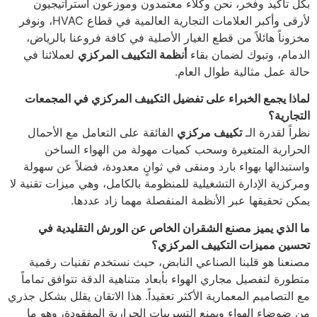
بكل تأكيد وفخر، نحن وكلاء معتمدون وموزعون استراتيجيون
لأرقى وأكبر العلامات التجارية العالمية في قطاع HVAC، ونوفر
مخزوناً هائلاً من قطع الغيار الأصلية في كافة فروعنا بالرياض،
الدمام، وتبوك لضمان بقاء
أنظمة التكييف المركزي
لعملائنا في
حالة عمل مثالية طوال العام.
لماذا يجمع الخبراء على تفضيل التكييف المركزي في المجمعات
التجارية؟
نظراً لقدرة الـ
تكييف مركزي
الفائقة على التعامل مع الأحمال
الحرارية المتغيرة وسحب كميات مهولة من الهواء الساخن
واستبدالها بهواء بارد ومنقى في ثوانٍ معدودة، فضلاً عن سهولة
ومركزية الإدارة التشغيلية للمنظومة بالكامل، وهي ميزات تقنية لا
يمكن تحقيقها عبر الأنظمة المنفصلة مهما زاد عددها.
ما الذي يميز مصنع الشقران الخاص عن الورش التقليدية في
تحسين مميزات التكييف المركزي؟
مصنعنا هو قلبنا الصناعي النابض، حيث نستخدم تقنيات رقمية
متطورة لتفصيل مجاري الهواء بأبعاد متناهية الدقة تتوافق تماماً
مع التصاميم المعمارية الأكثر تعقيداً. هذا الاتقان يقلل بشكل جذري
من ضوضاء الهواء ويمنع التسريبات الحرارية المفقودة، وهو ما