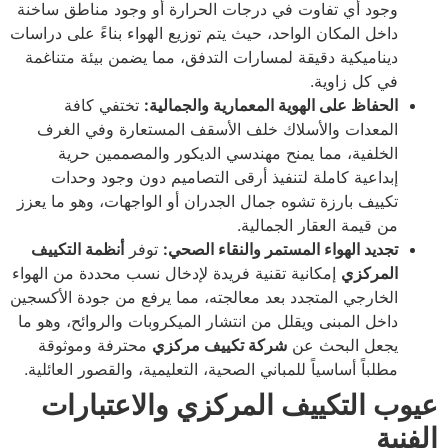
وجود أي تفاوت في درجات الحرارة أو وجود مناطق ساخنة
داخل المكان الواحد، حيث يتم توزيع الهواء بناءً على دراسات
ديناميكية دقيقة لمسارات التدفق، مما يضمن بيئة متناغمة
في كل زاوية.
الحفاظ على الهوية المعمارية والجمالية:
تختفي كافة
المعدات والأسلاك خلف الأسقف المستعارة وفي الغرف
الخلفية، مما يمنح مهندسي الديكور والمصممين حرية
إبداعية كاملة لتنفيذ أرقى التصاميم دون وجود وحدات
تكييف بارزة تشوه جمال الجدران أو الواجهات، وهو ما يعزز
من قيمة العقار الجمالية.
تجديد الهواء المستمر والنقاء الصحي:
توفر
أنظمة التكييف
المركزي
إمكانية تقنية فريدة لإدخال نسب محددة من الهواء
الخارجي المتجدد بعد معالجته، مما يرفع من جودة الأكسجين
داخل المبنى ويقلل من انتشار الميكروبات والروائح، وهو ما
يجعل البحث عن
شركة تكييف مركزي
محترفة وموثوقة
مطلباً أساسياً للمباني الصحية، التعليمية، والقصور العائلية.
عيوب التكييف المركزي والاعتبارات
الفنية