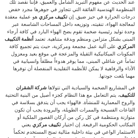
عند الحديث عن مفهوم التبريد الشامل والعميق، فإننا نقصد تلك
المنظومة الهندسية الفائقة التي تتجاوز في جوهرها مجرد خفض
درجات الحرارة في حيز ضيق. إن
تكييف مركزي
هو عملية معقدة
لمعالجة الهواء، تنقيته، وتوزيعه داخل المساحات الشاسعة عبر
وحدة توليد رئيسية ضخمة تقوم بضخ الهواء البارد في كافة أرجاء
المبنى بشكل متزامن ومنظم وبدقة متناهية. تعتمد
أنظمة التكييف
المركزي
على آلية عمل مجمعة ومركزية، حيث يتم تجميع كافة
المكونات الميكانيكية الثقيلة والمزعجة في موقع بعيد ومعزول
تماماً عن شاغلي المبنى، مما يوفر هدوءاً مطلقاً وانسيابية في
الأداء والرفاهية لا يمكن للأنظمة التقليدية المنفصلة أن توفرها
مهما بلغت جودتها.
في المشاريع الضخمة والسيادية التي تتولاها
شركة الشقران
للتكييف
، يتم التعامل مع هذا النظام كجزء أصيل من البنية التحتية
والروح المعمارية للمنشأة. فالهواء يجب أن يتدفق بسلاسة في
القاعات الفسيحة والممرات الطويلة، والبرودة يجب أن تكون
متوازنة ومنتظمة في كل ركن من أركان القصور الملكية أو
المكاتب الحكومية الرفيعة. إن اختيار
تكييف مركزي
يعني
الاستثمار الواعي في بيئة داخلية مثالية تمنح المستخدم تحكماً