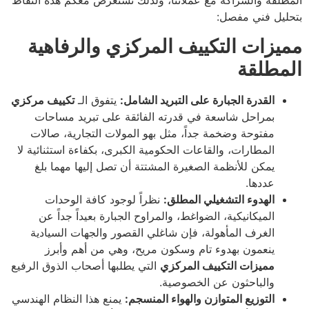
المطلقة والشراكة مع عملائنا، ولذلك نستعرض معكم هذه النقاط
بتحليل فني مفصل:
مميزات التكييف المركزي والرفاهية
المطلقة
القدرة الجبارة على التبريد الشامل:
يتفوق الـ
تكييف مركزي
بمراحل شاسعة في قدرته الفائقة على تبريد مساحات
مفتوحة وضخمة جداً، مثل بهو المولات التجارية، صالات
المطارات، والقاعات الحكومية الكبرى، بكفاءة استثنائية لا
يمكن للأنظمة الصغيرة المشتتة أن تصل إليها مهما بلغ
عددها.
الهدوء التشغيلي المطلق:
نظراً لوجود كافة الوحدات
الميكانيكية، الضواغط، والمراوح الجبارة بعيداً جداً عن
الغرف المأهولة، فإن شاغلي القصور والجهات السيادية
ينعمون بهدوء تام وسكون مريح، وهي من أهم وأبرز
مميزات التكييف المركزي
التي يطلبها أصحاب الذوق الرفيع
والباحثون عن الخصوصية.
التوزيع المتوازن والهواء المنسجم:
يمنع هذا النظام الهندسي