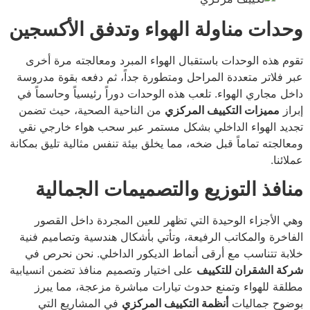
وحدات مناولة الهواء وتدفق الأكسجين
تقوم هذه الوحدات باستقبال الهواء المبرد ومعالجته مرة أخرى
عبر فلاتر متعددة المراحل ومتطورة جداً، ثم دفعه بقوة مدروسة
داخل مجاري الهواء. تلعب هذه الوحدات دوراً رئيسياً وحاسماً في
إبراز
مميزات التكييف المركزي
من الناحية الصحية، حيث تضمن
تجديد الهواء الداخلي بشكل مستمر عبر سحب هواء خارجي نقي
ومعالجته تماماً قبل ضخه، مما يخلق بيئة تنفس مثالية تليق بمكانة
عملائنا.
منافذ التوزيع والتصميمات الجمالية
وهي الأجزاء الوحيدة التي تظهر للعين المجردة داخل القصور
الفاخرة والمكاتب الرفيعة، وتأتي بأشكال هندسية وتصاميم فنية
خلابة تتناسب مع أرقى أنماط الديكور الداخلي. نحن نحرص في
شركة الشقران للتكييف
على اختيار وتصميم منافذ تضمن انسيابية
مطلقة للهواء وتمنع حدوث تيارات مباشرة مزعجة، مما يبرز
بوضوح جماليات
أنظمة التكييف المركزي
في المشاريع التي