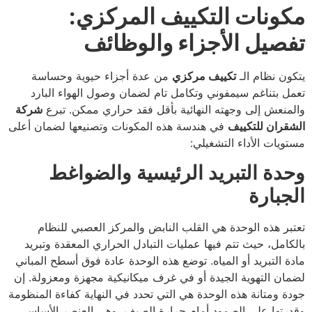
مكونات التكييف المركزي:
تفصيل الأجزاء والوظائف
يتكون نظام الـ
تكييف مركزي
من عدة أجزاء حيوية وحساسة
تعمل بتناغم سيمفوني وتكامل تام لضمان وصول الهواء البارد
والمنعش إلى وجهته النهائية بأقل فقد حراري ممكن. تبرع
شركة
الشقران للتكييف
في هندسة هذه المكونات وتصنيعها لضمان أعلى
مستويات الأداء التشغيلي:
وحدة التبريد الرئيسية والضواغط
الجبارة
تعتبر هذه الوحدة هي القلب النابض والمركز العصبي للنظام
بالكامل، حيث تتم فيها عمليات التبادل الحراري المعقدة وتبريد
مادة التبريد أو المياه. توضع هذه الوحدة عادة فوق أسطح المباني
لضمان التهوية الجيدة أو في غرف ميكانيكية مجهزة ومعزولة. إن
جودة ومتانة هذه الوحدة هي التي تحدد في النهاية كفاءة المنظومة
وقدرتها على الصمود أمام حرارة الصيف، وهي العنصر الأساسي