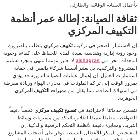
بأعمال الصيانة الوقائية والطارئة.
ثقافة الصيانة: إطالة عمر أنظمة
التكييف المركزي
إن الاستثمار الضخم في تركيب
تكييف مركزي
يتطلب بالضرورة
وجود رؤية إدارية وهندسية بعيدة المدى للحفاظ على كفاءة وحيوية
المعدات. نحن في
alshagran
لا نعتبر مهمتنا تنتهي بمجرد تسليم
المشروع والتركيب، بل نعتبر أنفسنا شركاء دائمين في حماية
استثمارات العميل. إن إهمال عمليات الصيانة الدورية قد يؤدي
بمرور الوقت إلى تراكم الملوثات في مجاري الهواء وزيادة مفرطة
في استهلاك الطاقة، مما يقلل من
مميزات التكييف المركزي
الجوهرية.
تتضمن خدماتنا الاحترافية في
تصليح تكييف مركزي
فحصاً دقيقاً
للضواغط، تنظيفاً عميقاً للفلاتر، التأكد من مستويات وسائط
التبريد، ومعايرة دقيقة لأنظمة التحكم الرقمية والذكية. إن
التشخيص المبكر للأعطال البسيطة يوفر على أصحاب المشاريع
مبالغ طائلة ويمنع التوقف المفاجئ والحرج للنظام في أوقات